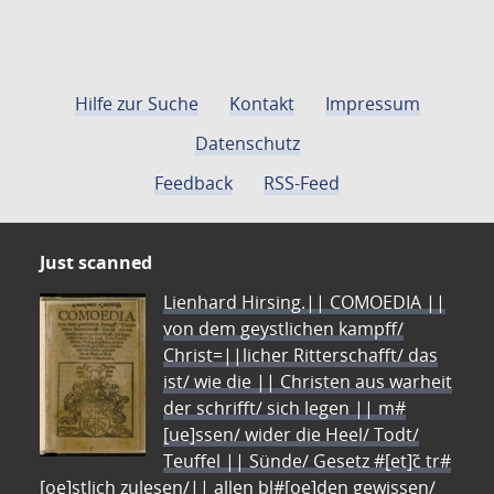
Hilfe zur Suche
Kontakt
Impressum
Datenschutz
Feedback
RSS-Feed
Just scanned
Lienhard Hirsing.|| COMOEDIA ||
von dem geystlichen kampff/
Christ=||licher Ritterschafft/ das
ist/ wie die || Christen aus warheit
der schrifft/ sich legen || m#
[ue]ssen/ wider die Heel/ Todt/
Teuffel || Sünde/ Gesetz #[et]c̃ tr#
[oe]stlich zulesen/|| allen bl#[oe]den gewissen/