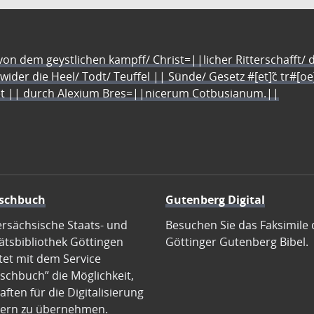
n dem geystlichen kampff/ Christ=||licher Ritterschafft/ da
 wider die Heel/ Todt/ Teuffel || Sünde/ Gesetz #[et]c̃ tr#[o
let || durch Alexium Bres=||nicerum Cotbusianum.||
schbuch
Gutenberg Digital
ersächsische Staats- und
Besuchen Sie das Faksimile 
ätsbibliothek Göttingen
Göttinger Gutenberg Bibel.
tet mit dem Service
schbuch” die Möglichkeit,
ften für die Digitalisierung
ern zu übernehmen.