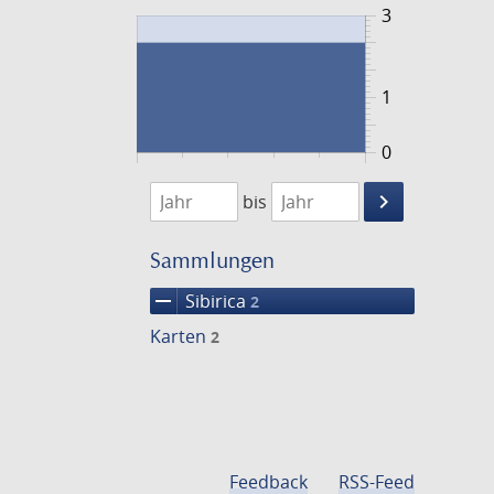
3
1
0
1720
1721
keyboard_arrow_right
bis
Suche
einschränke
Sammlungen
remove
Sibirica
2
Karten
2
Feedback
RSS-Feed