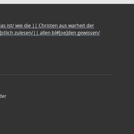
s ist/ wie die || Christen aus warheit der
e]stlich zulesen/|| allen bl#[oe]den gewissen/
der