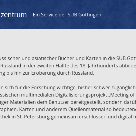
gszentrum
Ein Service der SUB Göttingen
sischer und asiatischer Bücher und Karten in die SUB Gött
ssland in der zweiten Hälfte des 18. Jahrhunderts abbilde
ng bis hin zur Eroberung durch Russland.
sich für die Forschung wichtige, bisher schwer zugänglic
ischen multimedialen Digitalisierungsprojekt „Meeting of 
nger Materialien dem Benutzer bereitgestellt, sondern dar
raphien, Karten und anderem Quellenmaterial so bedeutende
othek in St. Petersburg gemeinsam erschlossen und digital 