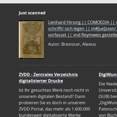
Just scanned
Lienhard Hirsing.|| COMOEDIA || vo
schrifft/ sich legen || m#[ue]ssen/
vorfasset || vnd Reymweis gestel
Autor: Bresnicer, Alexius
ZVDD - Zentrales Verzeichnis
DigiWun
digitalisierter Drucke
Die Nied
Ist Ihr gesuchtes Werk noch nicht in
Universit
unserem digitalen Bestand? Dann
(SUB) bie
probieren Sie es doch in unserem
„DigiWun
ZVDD Portal, das mehr als 1.600.000
Patenscha
bundesweit digitalisierte Werke
von Büch