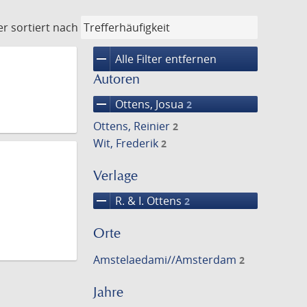
er
sortiert nach
remove
Alle Filter entfernen
Autoren
remove
Ottens, Josua
2
Ottens, Reinier
2
Wit, Frederik
2
Verlage
remove
R. & I. Ottens
2
Orte
Amstelaedami//Amsterdam
2
Jahre