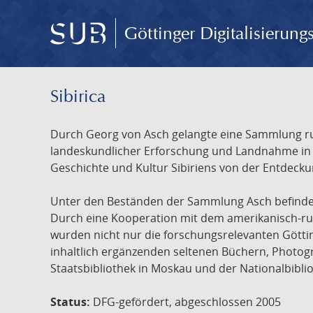
Göttinger Digitalisierun
Sibirica
Durch Georg von Asch gelangte eine Sammlung rus
landeskundlicher Erforschung und Landnahme in Ru
Geschichte und Kultur Sibiriens von der Entdecku
Unter den Beständen der Sammlung Asch befinden 
Durch eine Kooperation mit dem amerikanisch-russ
wurden nicht nur die forschungsrelevanten Götti
inhaltlich ergänzenden seltenen Büchern, Photog
Staatsbibliothek in Moskau und der Nationalbibli
Status:
DFG-gefördert, abgeschlossen 2005