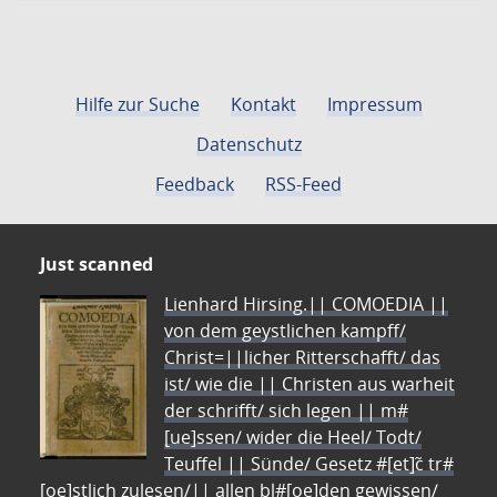
Hilfe zur Suche
Kontakt
Impressum
Datenschutz
Feedback
RSS-Feed
Just scanned
Lienhard Hirsing.|| COMOEDIA ||
von dem geystlichen kampff/
Christ=||licher Ritterschafft/ das
ist/ wie die || Christen aus warheit
der schrifft/ sich legen || m#
[ue]ssen/ wider die Heel/ Todt/
Teuffel || Sünde/ Gesetz #[et]c̃ tr#
[oe]stlich zulesen/|| allen bl#[oe]den gewissen/