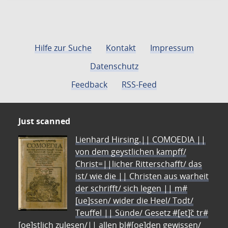
Hilfe zur Suche
Kontakt
Impressum
Datenschutz
Feedback
RSS-Feed
Just scanned
Lienhard Hirsing.|| COMOEDIA ||
von dem geystlichen kampff/
Christ=||licher Ritterschafft/ das
ist/ wie die || Christen aus warheit
der schrifft/ sich legen || m#
[ue]ssen/ wider die Heel/ Todt/
Teuffel || Sünde/ Gesetz #[et]c̃ tr#
[oe]stlich zulesen/|| allen bl#[oe]den gewissen/