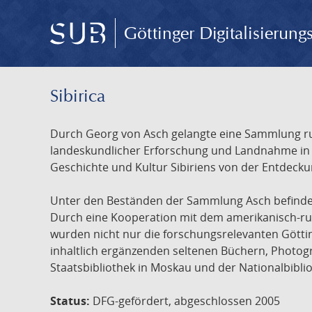
Göttinger Digitalisierun
Sibirica
Durch Georg von Asch gelangte eine Sammlung rus
landeskundlicher Erforschung und Landnahme in Ru
Geschichte und Kultur Sibiriens von der Entdecku
Unter den Beständen der Sammlung Asch befinden 
Durch eine Kooperation mit dem amerikanisch-russ
wurden nicht nur die forschungsrelevanten Götti
inhaltlich ergänzenden seltenen Büchern, Photog
Staatsbibliothek in Moskau und der Nationalbibli
Status:
DFG-gefördert, abgeschlossen 2005