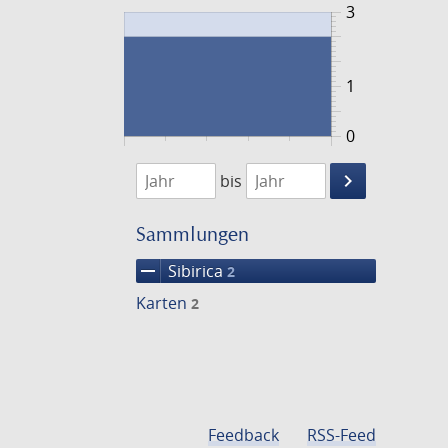
3
1
0
1720
1721
keyboard_arrow_right
bis
Suche
einschränke
Sammlungen
remove
Sibirica
2
Karten
2
Feedback
RSS-Feed