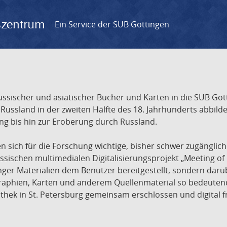
gszentrum
Ein Service der SUB Göttingen
sischer und asiatischer Bücher und Karten in die SUB Gött
ssland in der zweiten Hälfte des 18. Jahrhunderts abbilde
ng bis hin zur Eroberung durch Russland.
sich für die Forschung wichtige, bisher schwer zugänglic
ischen multimedialen Digitalisierungsprojekt „Meeting of 
nger Materialien dem Benutzer bereitgestellt, sondern dar
raphien, Karten und anderem Quellenmaterial so bedeutende
othek in St. Petersburg gemeinsam erschlossen und digital 