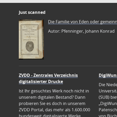
Just scanned
Die Familie von Eden oder gemeinn
Autor: Pfenninger, Johann Konrad
ZVDD - Zentrales Verzeichnis
DigiWun
digitalisierter Drucke
Die Nied
Ist Ihr gesuchtes Werk noch nicht in
Universit
unserem digitalen Bestand? Dann
(SUB) bie
probieren Sie es doch in unserem
„DigiWun
ZVDD Portal, das mehr als 1.600.000
Patenscha
bundesweit digitalisierte Werke
von Büch