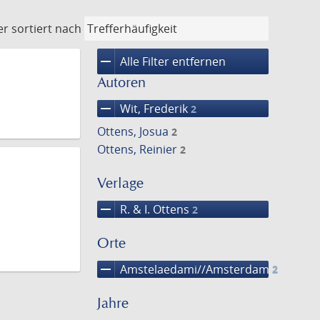
er
sortiert nach
remove
Alle Filter entfernen
Autoren
remove
Wit, Frederik
2
Ottens, Josua
2
Ottens, Reinier
2
Verlage
remove
R. & I. Ottens
2
Orte
remove
Amstelaedami//Amsterdam
2
Jahre