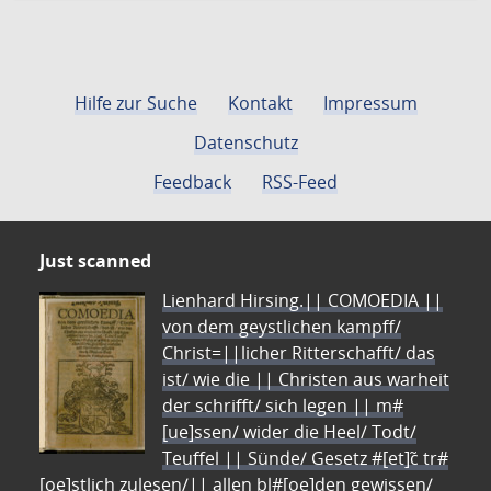
Hilfe zur Suche
Kontakt
Impressum
Datenschutz
Feedback
RSS-Feed
Just scanned
Lienhard Hirsing.|| COMOEDIA ||
von dem geystlichen kampff/
Christ=||licher Ritterschafft/ das
ist/ wie die || Christen aus warheit
der schrifft/ sich legen || m#
[ue]ssen/ wider die Heel/ Todt/
Teuffel || Sünde/ Gesetz #[et]c̃ tr#
[oe]stlich zulesen/|| allen bl#[oe]den gewissen/