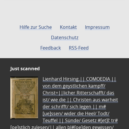
Hilfe zur Suche
Kontakt
Impressum
Datenschutz
Feedback
RSS-Feed
Just scanned
Lienhard Hirsing.|| COMOEDIA ||
von dem geystlichen kampff/
Christ=||licher Ritterschafft/ das
ist/ wie die || Christen aus warheit
der schrifft/ sich legen || m#
[ue]ssen/ wider die Heel/ Todt/
Teuffel || Sünde/ Gesetz #[et]c̃ tr#
[oe]stlich zulesen/|| allen bl#[oe]den gewissen/