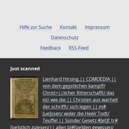
Hilfe zur Suche
Kontakt
Impressum
Datenschutz
Feedback
RSS-Feed
Just scanned
Lienhard Hirsing.|| COMOEDIA ||
von dem geystlichen kampff/
Christ=||licher Ritterschafft/ das
ist/ wie die || Christen aus warheit
der schrifft/ sich legen || m#
[ue]ssen/ wider die Heel/ Todt/
Teuffel || Sünde/ Gesetz #[et]c̃ tr#
[oe]stlich zulesen/|| allen bl#[oe]den gewissen/