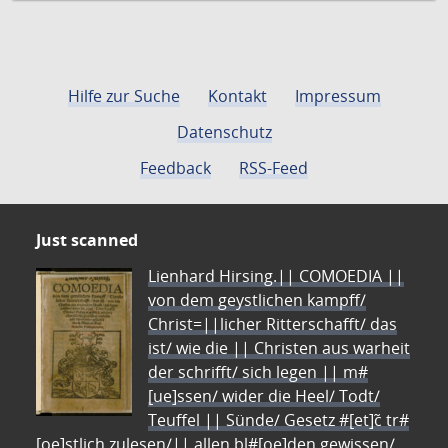
Hilfe zur Suche
Kontakt
Impressum
Datenschutz
Feedback
RSS-Feed
Just scanned
Lienhard Hirsing.|| COMOEDIA ||
von dem geystlichen kampff/
Christ=||licher Ritterschafft/ das
ist/ wie die || Christen aus warheit
der schrifft/ sich legen || m#
[ue]ssen/ wider die Heel/ Todt/
Teuffel || Sünde/ Gesetz #[et]c̃ tr#
[oe]stlich zulesen/|| allen bl#[oe]den gewissen/