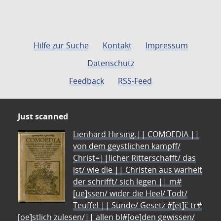
Hilfe zur Suche
Kontakt
Impressum
Datenschutz
Feedback
RSS-Feed
Just scanned
Lienhard Hirsing.|| COMOEDIA ||
von dem geystlichen kampff/
Christ=||licher Ritterschafft/ das
ist/ wie die || Christen aus warheit
der schrifft/ sich legen || m#
[ue]ssen/ wider die Heel/ Todt/
Teuffel || Sünde/ Gesetz #[et]c̃ tr#
[oe]stlich zulesen/|| allen bl#[oe]den gewissen/