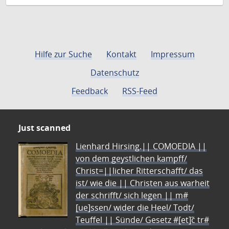
Hilfe zur Suche
Kontakt
Impressum
Datenschutz
Feedback
RSS-Feed
Just scanned
Lienhard Hirsing.|| COMOEDIA ||
von dem geystlichen kampff/
Christ=||licher Ritterschafft/ das
ist/ wie die || Christen aus warheit
der schrifft/ sich legen || m#
[ue]ssen/ wider die Heel/ Todt/
Teuffel || Sünde/ Gesetz #[et]c̃ tr#