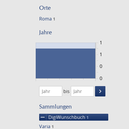
Orte
Roma
1
Jahre
1
1
0
0
1790
1791
keyboard_arrow_right
bis
Suche
einschränke
Sammlungen
remove
DigiWunschbuch
1
Varia
1