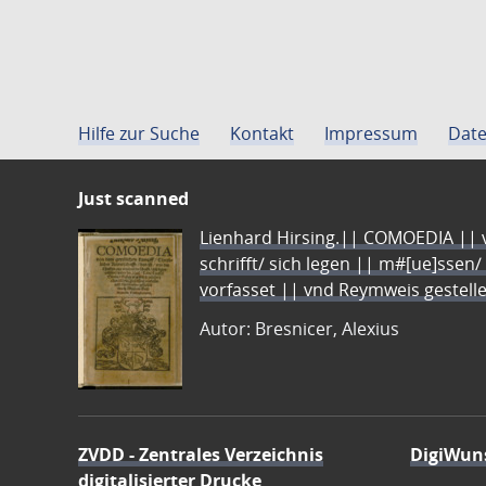
Hilfe zur Suche
Kontakt
Impressum
Date
Just scanned
Lienhard Hirsing.|| COMOEDIA || vo
schrifft/ sich legen || m#[ue]ssen/
vorfasset || vnd Reymweis gestel
Autor: Bresnicer, Alexius
ZVDD - Zentrales Verzeichnis
DigiWun
digitalisierter Drucke