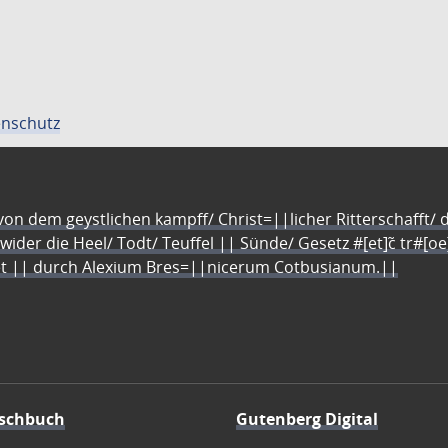
nschutz
n dem geystlichen kampff/ Christ=||licher Ritterschafft/ da
 wider die Heel/ Todt/ Teuffel || Sünde/ Gesetz #[et]c̃ tr#[o
let || durch Alexium Bres=||nicerum Cotbusianum.||
schbuch
Gutenberg Digital