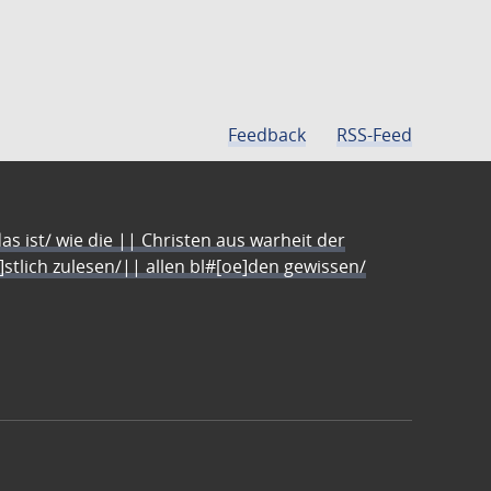
Feedback
RSS-Feed
s ist/ wie die || Christen aus warheit der
e]stlich zulesen/|| allen bl#[oe]den gewissen/