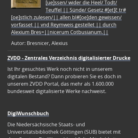
[ue]ssen/ wider die Heel/ Todt/
Teuffel || Sünde/ Gesetz #[et]c̃ tr#
[oe]stlich zulesen/|| allen bl#[oe]den gewissen/
vorfasset || vnd Reymweis gestellet || durch
Alexium Bres=||nicerum Cotbusianum.||
Autor: Bresnicer, Alexius
ZVDD - Zentrales Verzeichnis digitalisierter Drucke
Ist Ihr gesuchtes Werk noch nicht in unserem
digitalen Bestand? Dann probieren Sie es doch in
unserem ZVDD Portal, das mehr als 1.600.000
bundesweit digitalisierte Werke nachweist.
DigiWunschbuch
Die Niedersächsische Staats- und
Universitätsbibliothek Göttingen (SUB) bietet mit