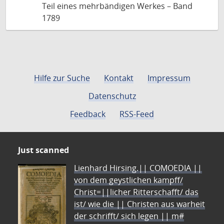
Teil eines mehrbändigen Werkes – Band
1789
Hilfe zur Suche
Kontakt
Impressum
Datenschutz
Feedback
RSS-Feed
Just scanned
Lienhard Hirsing.|| COMOEDIA ||
von dem geystlichen kampff/
Christ=||licher Ritterschafft/ das
ist/ wie die || Christen aus warheit
der schrifft/ sich legen || m#