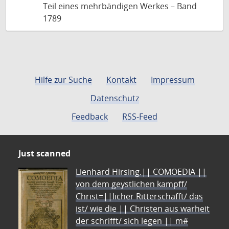
Teil eines mehrbändigen Werkes – Band
1789
Hilfe zur Suche
Kontakt
Impressum
Datenschutz
Feedback
RSS-Feed
Just scanned
Lienhard Hirsing.|| COMOEDIA ||
von dem geystlichen kampff/
Christ=||licher Ritterschafft/ das
ist/ wie die || Christen aus warheit
der schrifft/ sich legen || m#