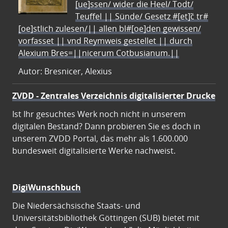
[ue]ssen/ wider die Heel/ Todt/
Teuffel || Sünde/ Gesetz #[et]c̃ tr#
[oe]stlich zulesen/|| allen bl#[oe]den gewissen/
vorfasset || vnd Reymweis gestellet || durch
Alexium Bres=||nicerum Cotbusianum.||
Autor: Bresnicer, Alexius
ZVDD - Zentrales Verzeichnis digitalisierter Drucke
Ist Ihr gesuchtes Werk noch nicht in unserem
digitalen Bestand? Dann probieren Sie es doch in
unserem ZVDD Portal, das mehr als 1.600.000
bundesweit digitalisierte Werke nachweist.
DigiWunschbuch
Die Niedersächsische Staats- und
Universitätsbibliothek Göttingen (SUB) bietet mit