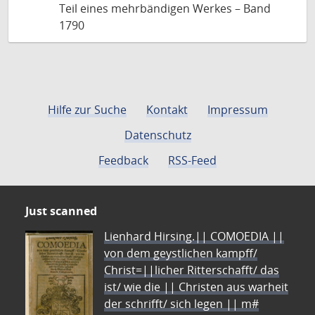
Teil eines mehrbändigen Werkes – Band
1790
Hilfe zur Suche
Kontakt
Impressum
Datenschutz
Feedback
RSS-Feed
Just scanned
Lienhard Hirsing.|| COMOEDIA ||
von dem geystlichen kampff/
Christ=||licher Ritterschafft/ das
ist/ wie die || Christen aus warheit
der schrifft/ sich legen || m#