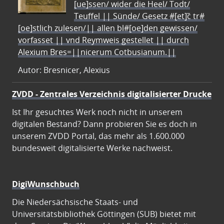
[ue]ssen/ wider die Heel/ Todt/
Teuffel || Sünde/ Gesetz #[et]c̃ tr#
[oe]stlich zulesen/|| allen bl#[oe]den gewissen/
vorfasset || vnd Reymweis gestellet || durch
Alexium Bres=||nicerum Cotbusianum.||
Autor: Bresnicer, Alexius
ZVDD - Zentrales Verzeichnis digitalisierter Drucke
Ist Ihr gesuchtes Werk noch nicht in unserem
digitalen Bestand? Dann probieren Sie es doch in
unserem ZVDD Portal, das mehr als 1.600.000
bundesweit digitalisierte Werke nachweist.
DigiWunschbuch
Die Niedersächsische Staats- und
Universitätsbibliothek Göttingen (SUB) bietet mit