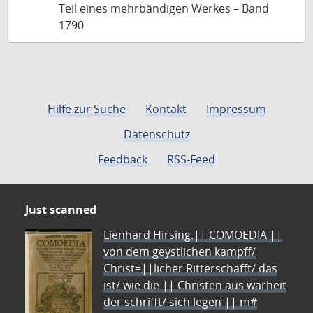
Teil eines mehrbändigen Werkes – Band
1790
Hilfe zur Suche
Kontakt
Impressum
Datenschutz
Feedback
RSS-Feed
Just scanned
Lienhard Hirsing.|| COMOEDIA ||
von dem geystlichen kampff/
Christ=||licher Ritterschafft/ das
ist/ wie die || Christen aus warheit
der schrifft/ sich legen || m#