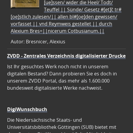
[ue]ssen/ wider die Heel/ Todt/
Teuffel || Sünde/ Gesetz #[et]c̃ tr#
[oe]stlich zulesen/|| allen bl#[oe]den gewissen/
vorfasset || vnd Reymweis gestellet || durch
Alexium Bres=||nicerum Cotbusianum.||
Autor: Bresnicer, Alexius
ZVDD - Zentrales Verzeichnis digitalisierter Drucke
Ist Ihr gesuchtes Werk noch nicht in unserem
digitalen Bestand? Dann probieren Sie es doch in
unserem ZVDD Portal, das mehr als 1.600.000
bundesweit digitalisierte Werke nachweist.
DigiWunschbuch
Die Niedersächsische Staats- und
Universitätsbibliothek Göttingen (SUB) bietet mit