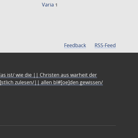
Varia
1
Feedback
RSS-Feed
s ist/ wie die || Christen aus warheit der
e]stlich zulesen/|| allen bl#[oe]den gewissen/