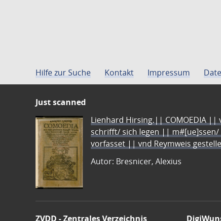
Hilfe zur Suche
Kontakt
Impressum
Date
Just scanned
Lienhard Hirsing.|| COMOEDIA || vo
schrifft/ sich legen || m#[ue]ssen/
vorfasset || vnd Reymweis gestel
Autor: Bresnicer, Alexius
ZVDD - Zentrales Verzeichnis
DigiWun