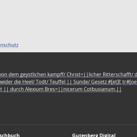
nschutz
n dem geystlichen kampff/ Christ=||licher Ritterschafft/ da
 wider die Heel/ Todt/ Teuffel || Sünde/ Gesetz #[et]c̃ tr#[o
let || durch Alexium Bres=||nicerum Cotbusianum.||
schbuch
Gutenberg Digital