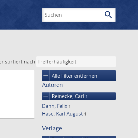
search
Suchen
er
sortiert nach
remove
Alle Filter entfernen
Autoren
remove
Reinecke, Carl
1
Dahn, Felix
1
Hase, Karl August
1
Verlage