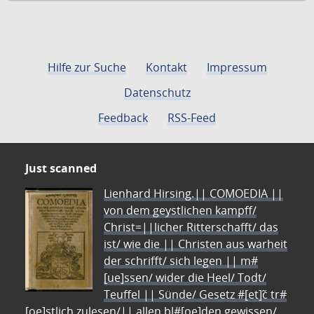
Hilfe zur Suche
Kontakt
Impressum
Datenschutz
Feedback
RSS-Feed
Just scanned
Lienhard Hirsing.|| COMOEDIA ||
von dem geystlichen kampff/
Christ=||licher Ritterschafft/ das
ist/ wie die || Christen aus warheit
der schrifft/ sich legen || m#
[ue]ssen/ wider die Heel/ Todt/
Teuffel || Sünde/ Gesetz #[et]c̃ tr#
[oe]stlich zulesen/|| allen bl#[oe]den gewissen/