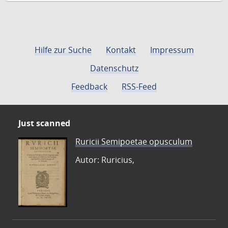
Hilfe zur Suche
Kontakt
Impressum
Datenschutz
Feedback
RSS-Feed
Just scanned
Ruricii Semipoetae opusculum
Autor: Ruricius,