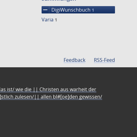
remove
DigiWunschbuch
1
Varia
1
Feedback
RSS-Feed
s ist/ wie die || Christen aus warheit der
e]stlich zulesen/|| allen bl#[oe]den gewissen/