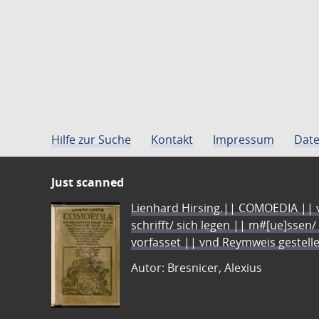
Hilfe zur Suche
Kontakt
Impressum
Date
Just scanned
Lienhard Hirsing.|| COMOEDIA || vo
schrifft/ sich legen || m#[ue]ssen/
vorfasset || vnd Reymweis gestel
Autor: Bresnicer, Alexius