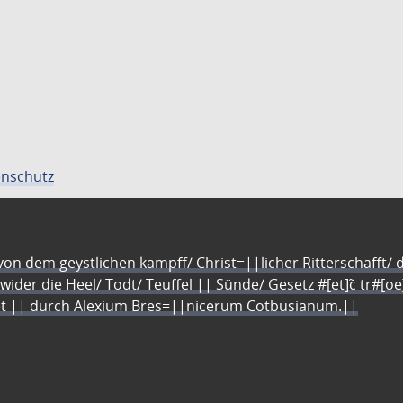
nschutz
n dem geystlichen kampff/ Christ=||licher Ritterschafft/ da
 wider die Heel/ Todt/ Teuffel || Sünde/ Gesetz #[et]c̃ tr#[o
let || durch Alexium Bres=||nicerum Cotbusianum.||