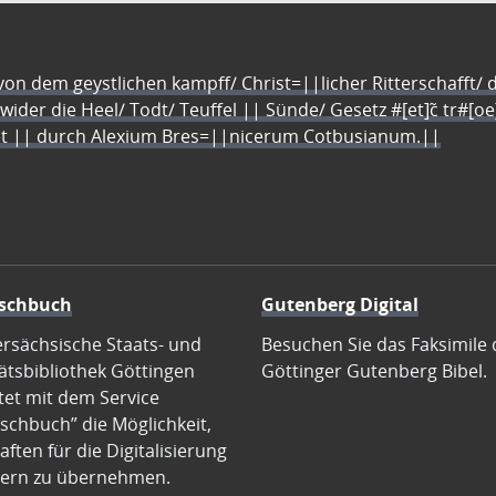
n dem geystlichen kampff/ Christ=||licher Ritterschafft/ da
 wider die Heel/ Todt/ Teuffel || Sünde/ Gesetz #[et]c̃ tr#[o
let || durch Alexium Bres=||nicerum Cotbusianum.||
schbuch
Gutenberg Digital
ersächsische Staats- und
Besuchen Sie das Faksimile 
ätsbibliothek Göttingen
Göttinger Gutenberg Bibel.
tet mit dem Service
schbuch” die Möglichkeit,
ften für die Digitalisierung
ern zu übernehmen.