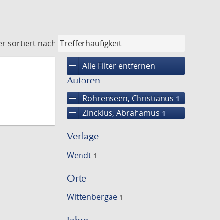
er
sortiert nach
remove
Alle Filter entfernen
Autoren
remove
Röhrenseen, Christianus
1
remove
Zinckius, Abrahamus
1
Verlage
Wendt
1
Orte
Wittenbergae
1