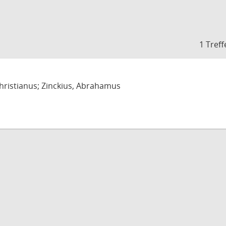
1 Treff
ristianus; Zinckius, Abrahamus