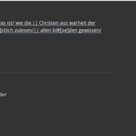
s ist/ wie die || Christen aus warheit der
e]stlich zulesen/|| allen bl#[oe]den gewissen/
der