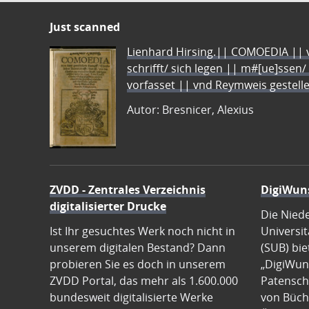
Just scanned
Lienhard Hirsing.|| COMOEDIA || vo
schrifft/ sich legen || m#[ue]ssen/
vorfasset || vnd Reymweis gestel
Autor: Bresnicer, Alexius
ZVDD - Zentrales Verzeichnis
DigiWun
digitalisierter Drucke
Die Nied
Ist Ihr gesuchtes Werk noch nicht in
Universit
unserem digitalen Bestand? Dann
(SUB) bie
probieren Sie es doch in unserem
„DigiWun
ZVDD Portal, das mehr als 1.600.000
Patenscha
bundesweit digitalisierte Werke
von Büch