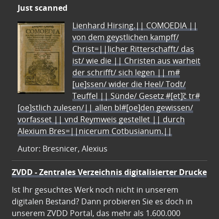
Just scanned
Lienhard Hirsing.|| COMOEDIA ||
von dem geystlichen kampff/
Christ=||licher Ritterschafft/ das
ist/ wie die || Christen aus warheit
der schrifft/ sich legen || m#
[ue]ssen/ wider die Heel/ Todt/
Teuffel || Sünde/ Gesetz #[et]c̃ tr#
[oe]stlich zulesen/|| allen bl#[oe]den gewissen/
vorfasset || vnd Reymweis gestellet || durch
Alexium Bres=||nicerum Cotbusianum.||
Autor: Bresnicer, Alexius
ZVDD - Zentrales Verzeichnis digitalisierter Drucke
Ist Ihr gesuchtes Werk noch nicht in unserem
digitalen Bestand? Dann probieren Sie es doch in
unserem ZVDD Portal, das mehr als 1.600.000