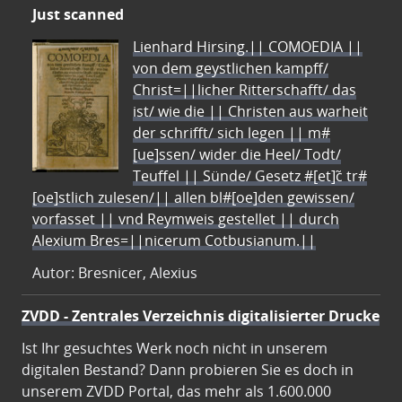
Just scanned
Lienhard Hirsing.|| COMOEDIA ||
von dem geystlichen kampff/
Christ=||licher Ritterschafft/ das
ist/ wie die || Christen aus warheit
der schrifft/ sich legen || m#
[ue]ssen/ wider die Heel/ Todt/
Teuffel || Sünde/ Gesetz #[et]c̃ tr#
[oe]stlich zulesen/|| allen bl#[oe]den gewissen/
vorfasset || vnd Reymweis gestellet || durch
Alexium Bres=||nicerum Cotbusianum.||
Autor: Bresnicer, Alexius
ZVDD - Zentrales Verzeichnis digitalisierter Drucke
Ist Ihr gesuchtes Werk noch nicht in unserem
digitalen Bestand? Dann probieren Sie es doch in
unserem ZVDD Portal, das mehr als 1.600.000