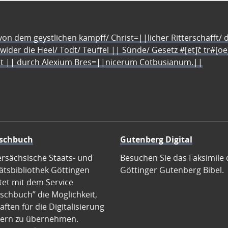
n dem geystlichen kampff/ Christ=||licher Ritterschafft/ da
 wider die Heel/ Todt/ Teuffel || Sünde/ Gesetz #[et]c̃ tr#[o
let || durch Alexium Bres=||nicerum Cotbusianum.||
schbuch
Gutenberg Digital
ersächsische Staats- und
Besuchen Sie das Faksimile 
ätsbibliothek Göttingen
Göttinger Gutenberg Bibel.
tet mit dem Service
schbuch” die Möglichkeit,
ften für die Digitalisierung
ern zu übernehmen.