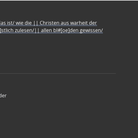
s ist/ wie die || Christen aus warheit der
e]stlich zulesen/|| allen bl#[oe]den gewissen/
der