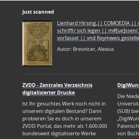
Just scanned
Lienhard Hirsing.|| COMOEDIA || vo
schrifft/ sich legen || m#[ue]ssen/
vorfasset || vnd Reymweis gestel
Autor: Bresnicer, Alexius
ZVDD - Zentrales Verzeichnis
DigiWun
digitalisierter Drucke
Die Nied
Ist Ihr gesuchtes Werk noch nicht in
Universit
unserem digitalen Bestand? Dann
(SUB) bie
probieren Sie es doch in unserem
„DigiWun
ZVDD Portal, das mehr als 1.600.000
Patenscha
bundesweit digitalisierte Werke
von Büch