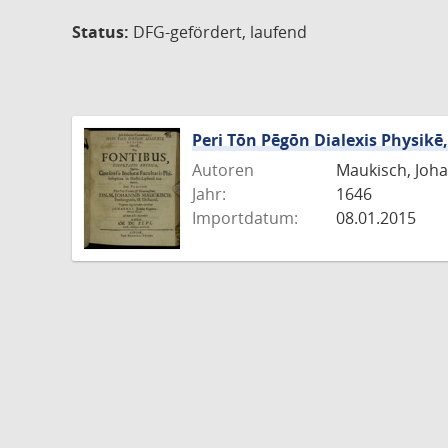
Status:
DFG-gefördert, laufend
Peri Tōn Pēgōn Dialexis Physikē
Autoren
Maukisch, Joha
Jahr:
1646
Importdatum:
08.01.2015