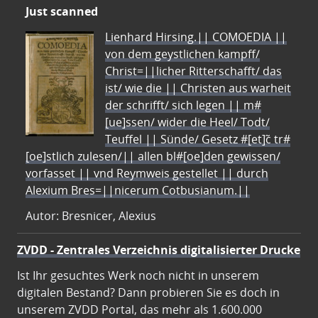
Just scanned
Lienhard Hirsing.|| COMOEDIA ||
von dem geystlichen kampff/
Christ=||licher Ritterschafft/ das
ist/ wie die || Christen aus warheit
der schrifft/ sich legen || m#
[ue]ssen/ wider die Heel/ Todt/
Teuffel || Sünde/ Gesetz #[et]c̃ tr#
[oe]stlich zulesen/|| allen bl#[oe]den gewissen/
vorfasset || vnd Reymweis gestellet || durch
Alexium Bres=||nicerum Cotbusianum.||
Autor: Bresnicer, Alexius
ZVDD - Zentrales Verzeichnis digitalisierter Drucke
Ist Ihr gesuchtes Werk noch nicht in unserem
digitalen Bestand? Dann probieren Sie es doch in
unserem ZVDD Portal, das mehr als 1.600.000