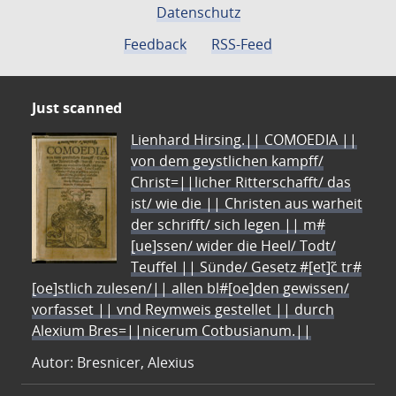
Datenschutz
Feedback
RSS-Feed
Just scanned
Lienhard Hirsing.|| COMOEDIA ||
von dem geystlichen kampff/
Christ=||licher Ritterschafft/ das
ist/ wie die || Christen aus warheit
der schrifft/ sich legen || m#
[ue]ssen/ wider die Heel/ Todt/
Teuffel || Sünde/ Gesetz #[et]c̃ tr#
[oe]stlich zulesen/|| allen bl#[oe]den gewissen/
vorfasset || vnd Reymweis gestellet || durch
Alexium Bres=||nicerum Cotbusianum.||
Autor: Bresnicer, Alexius