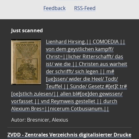
Feedback
RSS-Feed
Just scanned
Lienhard Hirsing.|| COMOEDIA ||
von dem geystlichen kampff/
Christ=||licher Ritterschafft/ das
ist/ wie die || Christen aus warheit
der schrifft/ sich legen || m#
[ue]ssen/ wider die Heel/ Todt/
Teuffel || Sünde/ Gesetz #[et]c̃ tr#
[oe]stlich zulesen/|| allen bl#[oe]den gewissen/
vorfasset || vnd Reymweis gestellet || durch
Alexium Bres=||nicerum Cotbusianum.||
Autor: Bresnicer, Alexius
ZVDD - Zentrales Verzeichnis digitalisierter Drucke