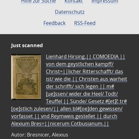
Hilfe zur Suche
Kontakt
Impressum
Datenschutz
Feedback
RSS-Feed
Just scanned
Lienhard Hirsing.|| COMOEDIA ||
von dem geystlichen kampff/
Christ=||licher Ritterschafft/ das
ist/ wie die || Christen aus warheit
der schrifft/ sich legen || m#
[ue]ssen/ wider die Heel/ Todt/
Teuffel || Sünde/ Gesetz #[et]c̃ tr#
[oe]stlich zulesen/|| allen bl#[oe]den gewissen/
vorfasset || vnd Reymweis gestellet || durch
Alexium Bres=||nicerum Cotbusianum.||
Autor: Bresnicer, Alexius