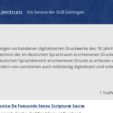
gszentrum
Ein Service der SUB Göttingen
tingen vorhandenen digitalisierten Druckwerke des 18. Jah
ichnis der im deutschen Sprachraum erschienenen Drucke de
deutschen Sprachbereich erschienenen Drucke zu erfassen 
dern von vornherein auch vollständig digitalisiert und onl
1 Treff
eutica De Foecundo Sensu Scripturæ Sacræ