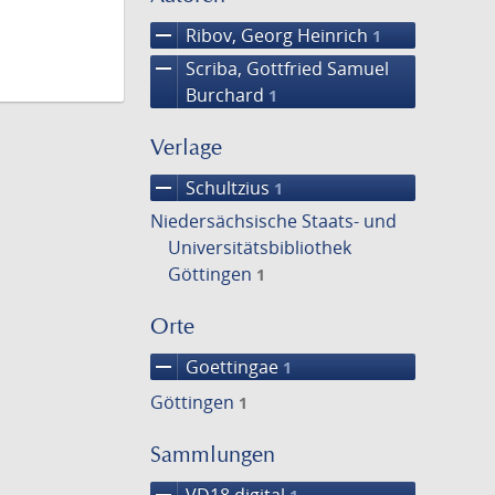
remove
Ribov, Georg Heinrich
1
remove
Scriba, Gottfried Samuel
Burchard
1
Verlage
remove
Schultzius
1
Niedersächsische Staats- und
Universitätsbibliothek
Göttingen
1
Orte
remove
Goettingae
1
Göttingen
1
Sammlungen
remove
VD18 digital