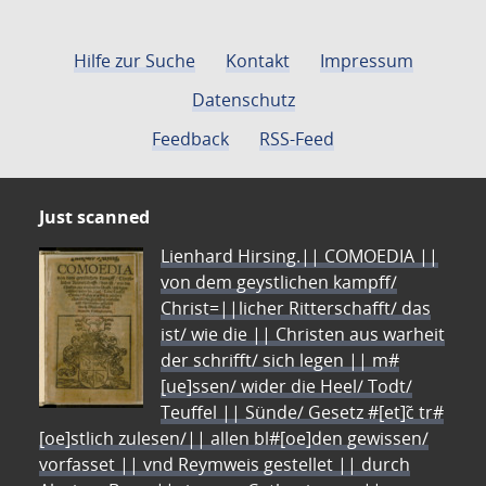
Hilfe zur Suche
Kontakt
Impressum
Datenschutz
Feedback
RSS-Feed
Just scanned
Lienhard Hirsing.|| COMOEDIA ||
von dem geystlichen kampff/
Christ=||licher Ritterschafft/ das
ist/ wie die || Christen aus warheit
der schrifft/ sich legen || m#
[ue]ssen/ wider die Heel/ Todt/
Teuffel || Sünde/ Gesetz #[et]c̃ tr#
[oe]stlich zulesen/|| allen bl#[oe]den gewissen/
vorfasset || vnd Reymweis gestellet || durch