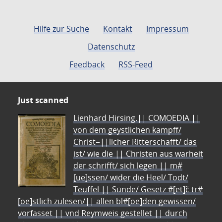
Hilfe zur Suche
Kontakt
Impressum
Datenschutz
Feedback
RSS-Feed
Just scanned
Lienhard Hirsing.|| COMOEDIA ||
von dem geystlichen kampff/
Christ=||licher Ritterschafft/ das
ist/ wie die || Christen aus warheit
der schrifft/ sich legen || m#
[ue]ssen/ wider die Heel/ Todt/
Teuffel || Sünde/ Gesetz #[et]c̃ tr#
[oe]stlich zulesen/|| allen bl#[oe]den gewissen/
vorfasset || vnd Reymweis gestellet || durch