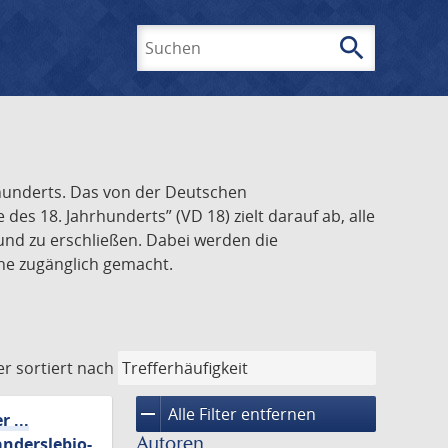
search
Suchen
rhunderts. Das von der Deutschen
s 18. Jahrhunderts” (VD 18) zielt darauf ab, alle
und zu erschließen. Dabei werden die
ine zugänglich gemacht.
er
sortiert nach
remove
Alle Filter entfernen
 ...
Autoren
anderslebio-