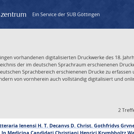
gszentrum
Ein Service der SUB Göttingen
tingen vorhandenen digitalisierten Druckwerke des 18. Jah
ichnis der im deutschen Sprachraum erschienenen Drucke de
deutschen Sprachbereich erschienenen Drucke zu erfassen 
dern von vornherein auch vollständig digitalisiert und onl
2 Treff
tteraria Ienensi H. T. Decanvs D. Christ. Gothfridvs Grvner
i In Medicina Candidati Christiani Henrici Krvmbholtz W