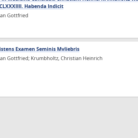
CCCLXXXIIII. Habenda Indicit
ian Gottfried
Sistens Examen Seminis Mvliebris
ian Gottfried; Krumbholtz, Christian Heinrich