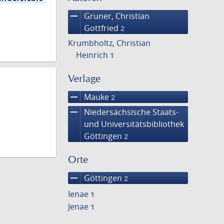
remove
Gruner, Christian
Gottfried
2
Krumbholtz, Christian
Heinrich
1
Verlage
remove
Mauke
2
remove
Niedersächsische Staats-
und Universitätsbibliothek
Göttingen
2
Orte
remove
Göttingen
2
Ienae
1
Jenae
1