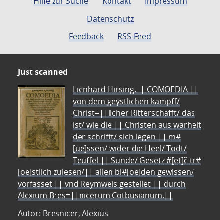
Hilfe zur Suche
Kontakt
Impressum
Datenschutz
Feedback
RSS-Feed
Just scanned
Lienhard Hirsing.|| COMOEDIA ||
von dem geystlichen kampff/
Christ=||licher Ritterschafft/ das
ist/ wie die || Christen aus warheit
der schrifft/ sich legen || m#
[ue]ssen/ wider die Heel/ Todt/
Teuffel || Sünde/ Gesetz #[et]c̃ tr#
[oe]stlich zulesen/|| allen bl#[oe]den gewissen/
vorfasset || vnd Reymweis gestellet || durch
Alexium Bres=||nicerum Cotbusianum.||
Autor: Bresnicer, Alexius