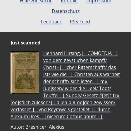
Hilfe zur Suche
Kontakt
Impressum
Datenschutz
Feedback
RSS-Feed
Just scanned
Lienhard Hirsing.|| COMOEDIA ||
von dem geystlichen kampff/
Christ=||licher Ritterschafft/ das
ist/ wie die || Christen aus warheit
der schrifft/ sich legen || m#
[ue]ssen/ wider die Heel/ Todt/
Teuffel || Sünde/ Gesetz #[et]c̃ tr#
[oe]stlich zulesen/|| allen bl#[oe]den gewissen/
vorfasset || vnd Reymweis gestellet || durch
Alexium Bres=||nicerum Cotbusianum.||
Autor: Bresnicer, Alexius