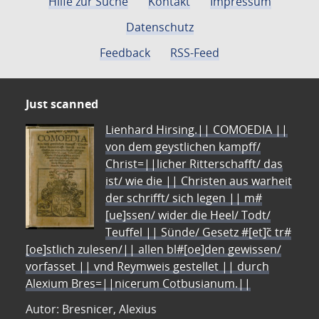
Hilfe zur Suche
Kontakt
Impressum
Datenschutz
Feedback
RSS-Feed
Just scanned
Lienhard Hirsing.|| COMOEDIA ||
von dem geystlichen kampff/
Christ=||licher Ritterschafft/ das
ist/ wie die || Christen aus warheit
der schrifft/ sich legen || m#
[ue]ssen/ wider die Heel/ Todt/
Teuffel || Sünde/ Gesetz #[et]c̃ tr#
[oe]stlich zulesen/|| allen bl#[oe]den gewissen/
vorfasset || vnd Reymweis gestellet || durch
Alexium Bres=||nicerum Cotbusianum.||
Autor: Bresnicer, Alexius