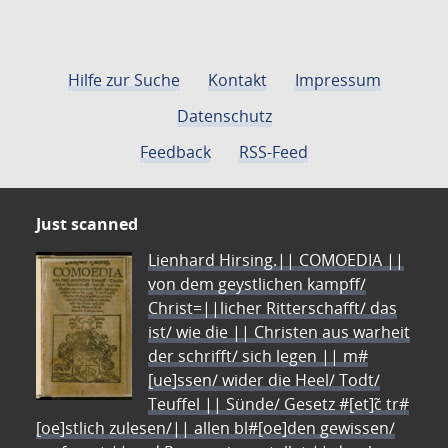
Hilfe zur Suche
Kontakt
Impressum
Datenschutz
Feedback
RSS-Feed
Just scanned
Lienhard Hirsing.|| COMOEDIA ||
von dem geystlichen kampff/
Christ=||licher Ritterschafft/ das
ist/ wie die || Christen aus warheit
der schrifft/ sich legen || m#
[ue]ssen/ wider die Heel/ Todt/
Teuffel || Sünde/ Gesetz #[et]c̃ tr#
[oe]stlich zulesen/|| allen bl#[oe]den gewissen/