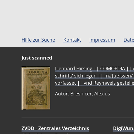
Hilfe zur Suche
Kontakt
Impressum
Date
Just scanned
Lienhard Hirsing.|| COMOEDIA || vo
schrifft/ sich legen || m#[ue]ssen/
vorfasset || vnd Reymweis gestel
Autor: Bresnicer, Alexius
ZVDD - Zentrales Verzeichnis
DigiWun