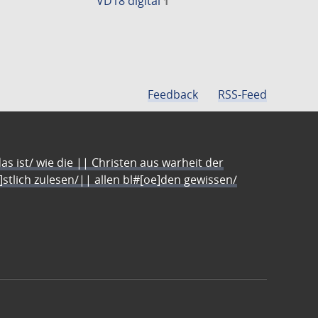
VD18 digital
1
Feedback
RSS-Feed
s ist/ wie die || Christen aus warheit der
e]stlich zulesen/|| allen bl#[oe]den gewissen/