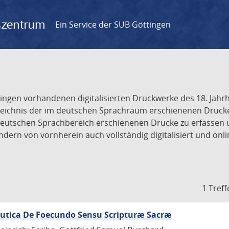
gszentrum
Ein Service der SUB Göttingen
tingen vorhandenen digitalisierten Druckwerke des 18. Jah
ichnis der im deutschen Sprachraum erschienenen Drucke de
deutschen Sprachbereich erschienenen Drucke zu erfassen 
dern von vornherein auch vollständig digitalisiert und onl
1 Treff
eutica De Foecundo Sensu Scripturæ Sacræ