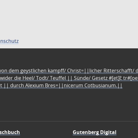
nschutz
n dem geystlichen kampff/ Christ=||licher Ritterschafft/ da
 wider die Heel/ Todt/ Teuffel || Sünde/ Gesetz #[et]c̃ tr#[o
let || durch Alexium Bres=||nicerum Cotbusianum.||
schbuch
Gutenberg Digital