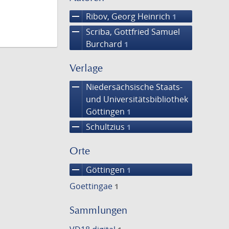
remove
Ribov, Georg Heinrich
1
remove
Scriba, Gottfried Samuel
Burchard
1
Verlage
remove
Niedersächsische Staats-
und Universitätsbibliothek
Göttingen
1
remove
Schultzius
1
Orte
remove
Göttingen
1
Goettingae
1
Sammlungen