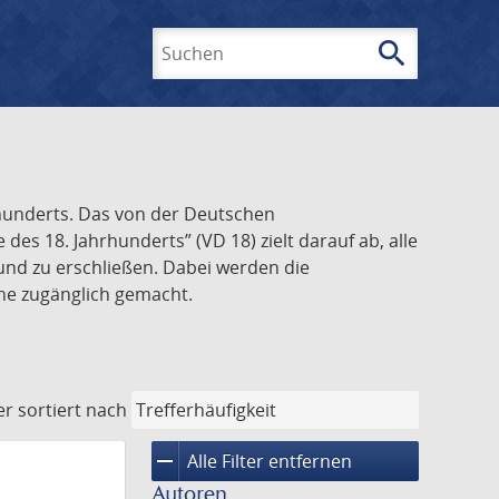
search
Suchen
rhunderts. Das von der Deutschen
s 18. Jahrhunderts” (VD 18) zielt darauf ab, alle
und zu erschließen. Dabei werden die
ine zugänglich gemacht.
er
sortiert nach
remove
Alle Filter entfernen
Autoren