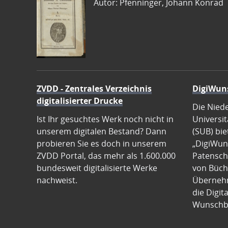
Autor: Pfenninger, Johann Konrad
ZVDD - Zentrales Verzeichnis
DigiWun
digitalisierter Drucke
Die Nied
Ist Ihr gesuchtes Werk noch nicht in
Universit
unserem digitalen Bestand? Dann
(SUB) bie
probieren Sie es doch in unserem
„DigiWun
ZVDD Portal, das mehr als 1.600.000
Patenscha
bundesweit digitalisierte Werke
von Büch
nachweist.
Übernehm
die Digit
Wunschb