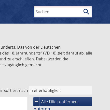
search
Suchen
rhunderts. Das von der Deutschen
s 18. Jahrhunderts” (VD 18) zielt darauf ab, alle
und zu erschließen. Dabei werden die
ine zugänglich gemacht.
er
sortiert nach
remove
Alle Filter entfernen
Autoren