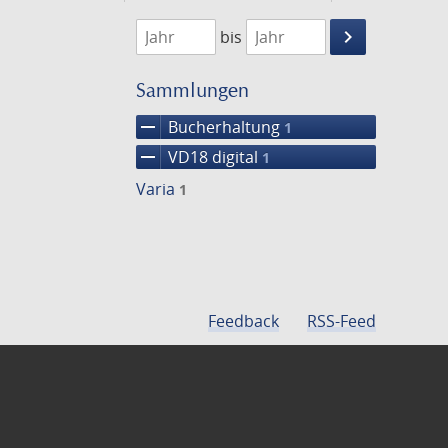
1782
1783
keyboard_arrow_right
bis
Suche
einschränke
Sammlungen
remove
Bucherhaltung
1
remove
VD18 digital
1
Varia
1
Feedback
RSS-Feed