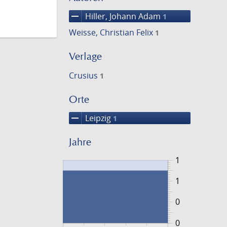
remove
Hiller, Johann Adam
1
Weisse, Christian Felix
1
Verlage
Crusius
1
Orte
remove
Leipzig
1
Jahre
1
1
0
0