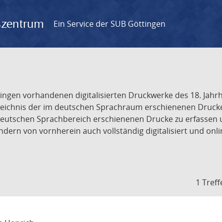
gszentrum
Ein Service der SUB Göttingen
tingen vorhandenen digitalisierten Druckwerke des 18. Jah
ichnis der im deutschen Sprachraum erschienenen Drucke de
deutschen Sprachbereich erschienenen Drucke zu erfassen 
dern von vornherein auch vollständig digitalisiert und onl
1 Treff