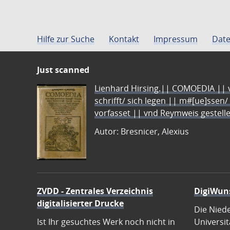
Hilfe zur Suche
Kontakt
Impressum
Date
Just scanned
Lienhard Hirsing.|| COMOEDIA || vo
schrifft/ sich legen || m#[ue]ssen/
vorfasset || vnd Reymweis gestel
Autor: Bresnicer, Alexius
ZVDD - Zentrales Verzeichnis
DigiWun
digitalisierter Drucke
Die Nied
Ist Ihr gesuchtes Werk noch nicht in
Universit