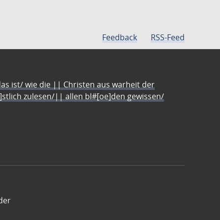
Feedback
RSS-Feed
s ist/ wie die || Christen aus warheit der
e]stlich zulesen/|| allen bl#[oe]den gewissen/
der