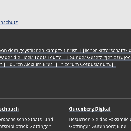
nschutz
n dem geystlichen kampff/ Christ=||licher Ritterschafft/ da
 wider die Heel/ Todt/ Teuffel || Sünde/ Gesetz #[et]c̃ tr#[o
let || durch Alexium Bres=||nicerum Cotbusianum.||
schbuch
Gutenberg Digital
ersächsische Staats- und
Besuchen Sie das Faksimile 
ätsbibliothek Göttingen
Göttinger Gutenberg Bibel.