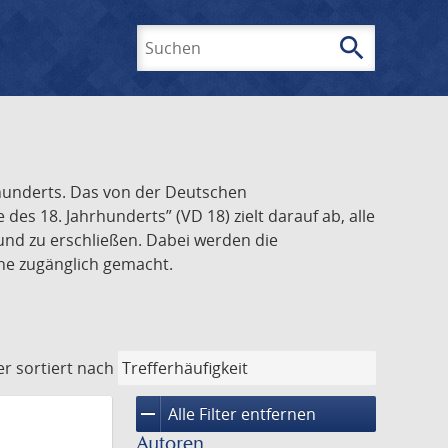
search
Suchen
rhunderts. Das von der Deutschen
s 18. Jahrhunderts” (VD 18) zielt darauf ab, alle
und zu erschließen. Dabei werden die
ine zugänglich gemacht.
er
sortiert nach
remove
Alle Filter entfernen
Autoren