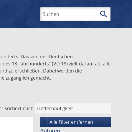
search
Suchen
rhunderts. Das von der Deutschen
s 18. Jahrhunderts” (VD 18) zielt darauf ab, alle
und zu erschließen. Dabei werden die
ine zugänglich gemacht.
er
sortiert nach
remove
Alle Filter entfernen
Autoren