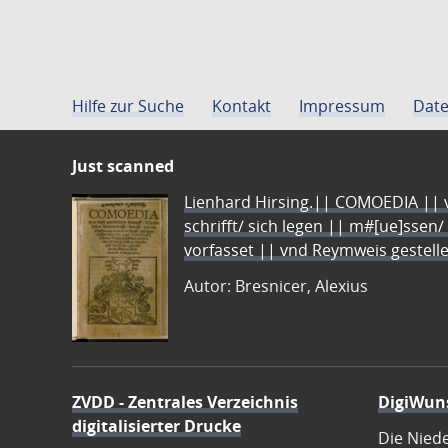
Hilfe zur Suche
Kontakt
Impressum
Date
Just scanned
Lienhard Hirsing.|| COMOEDIA || vo
schrifft/ sich legen || m#[ue]ssen/
vorfasset || vnd Reymweis gestel
Autor: Bresnicer, Alexius
ZVDD - Zentrales Verzeichnis
DigiWun
digitalisierter Drucke
Die Nied