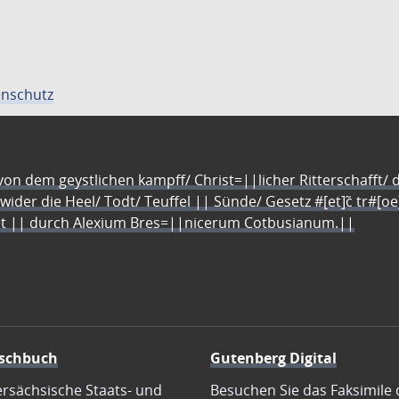
nschutz
n dem geystlichen kampff/ Christ=||licher Ritterschafft/ da
 wider die Heel/ Todt/ Teuffel || Sünde/ Gesetz #[et]c̃ tr#[o
let || durch Alexium Bres=||nicerum Cotbusianum.||
schbuch
Gutenberg Digital
ersächsische Staats- und
Besuchen Sie das Faksimile 