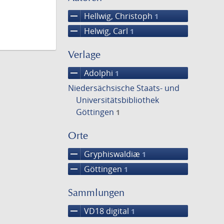
remove
Hellwig, Christoph
1
remove
Helwig, Carl
1
Verlage
remove
Adolphi
1
Niedersächsische Staats- und
Universitätsbibliothek
Göttingen
1
Orte
remove
Gryphiswaldiæ
1
remove
Göttingen
1
Sammlungen
remove
VD18 digital
1