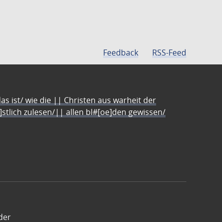
Feedback
RSS-Feed
s ist/ wie die || Christen aus warheit der
e]stlich zulesen/|| allen bl#[oe]den gewissen/
der