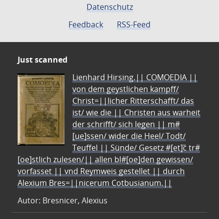
Datenschutz
Feedback
RSS-Feed
Just scanned
Lienhard Hirsing.|| COMOEDIA ||
von dem geystlichen kampff/
Christ=||licher Ritterschafft/ das
ist/ wie die || Christen aus warheit
der schrifft/ sich legen || m#
[ue]ssen/ wider die Heel/ Todt/
Teuffel || Sünde/ Gesetz #[et]c̃ tr#
[oe]stlich zulesen/|| allen bl#[oe]den gewissen/
vorfasset || vnd Reymweis gestellet || durch
Alexium Bres=||nicerum Cotbusianum.||
Autor: Bresnicer, Alexius