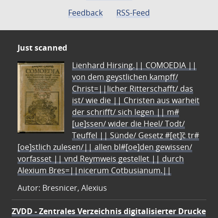
Feedback
RSS-Feed
Just scanned
Lienhard Hirsing.|| COMOEDIA ||
von dem geystlichen kampff/
Christ=||licher Ritterschafft/ das
ist/ wie die || Christen aus warheit
der schrifft/ sich legen || m#
[ue]ssen/ wider die Heel/ Todt/
Teuffel || Sünde/ Gesetz #[et]c̃ tr#
[oe]stlich zulesen/|| allen bl#[oe]den gewissen/
vorfasset || vnd Reymweis gestellet || durch
Alexium Bres=||nicerum Cotbusianum.||
Autor: Bresnicer, Alexius
ZVDD - Zentrales Verzeichnis digitalisierter Drucke