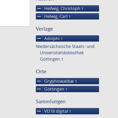
remove
Hellwig, Christoph
1
remove
Helwig, Carl
1
Verlage
remove
Adolphi
1
Niedersächsische Staats- und
Universitätsbibliothek
Göttingen
1
Orte
remove
Gryphiswaldiæ
1
remove
Göttingen
1
Sammlungen
remove
VD18 digital
1