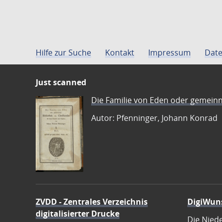
Hilfe zur Suche
Kontakt
Impressum
Date
Just scanned
Die Familie von Eden oder gemeinn
Autor: Pfenninger, Johann Konrad
ZVDD - Zentrales Verzeichnis
DigiWun
digitalisierter Drucke
Die Nied