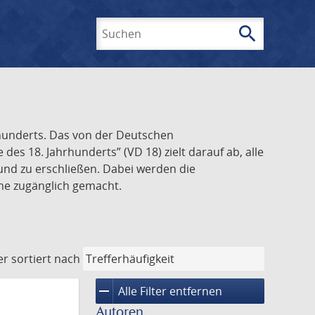
search
Suchen
rhunderts. Das von der Deutschen
s 18. Jahrhunderts” (VD 18) zielt darauf ab, alle
und zu erschließen. Dabei werden die
ine zugänglich gemacht.
er
sortiert nach
remove
Alle Filter entfernen
Autoren