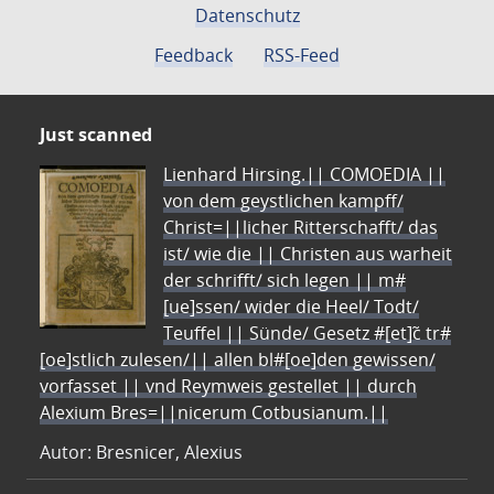
Datenschutz
Feedback
RSS-Feed
Just scanned
Lienhard Hirsing.|| COMOEDIA ||
von dem geystlichen kampff/
Christ=||licher Ritterschafft/ das
ist/ wie die || Christen aus warheit
der schrifft/ sich legen || m#
[ue]ssen/ wider die Heel/ Todt/
Teuffel || Sünde/ Gesetz #[et]c̃ tr#
[oe]stlich zulesen/|| allen bl#[oe]den gewissen/
vorfasset || vnd Reymweis gestellet || durch
Alexium Bres=||nicerum Cotbusianum.||
Autor: Bresnicer, Alexius