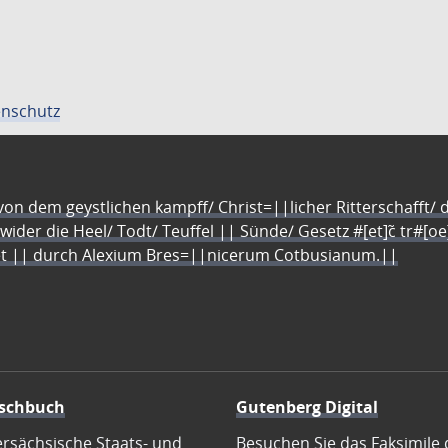
nschutz
n dem geystlichen kampff/ Christ=||licher Ritterschafft/ da
 wider die Heel/ Todt/ Teuffel || Sünde/ Gesetz #[et]c̃ tr#[o
let || durch Alexium Bres=||nicerum Cotbusianum.||
schbuch
Gutenberg Digital
ersächsische Staats- und
Besuchen Sie das Faksimile 