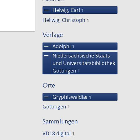
remove
Helwig, Carl
1
Hellwig, Christoph
1
Verlage
remove
Adolphi
1
remove
Niedersächsische Staats-
und Universitätsbibliothek
Göttingen
1
Orte
remove
Gryphiswaldiæ
1
Göttingen
1
Sammlungen
VD18 digital
1