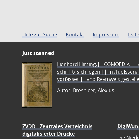
Hilfe zur Suche
Kontakt
Impressum
Date
Just scanned
Lienhard Hirsing.|| COMOEDIA || vo
schrifft/ sich legen || m#[ue]ssen/
vorfasset || vnd Reymweis gestel
Autor: Bresnicer, Alexius
ZVDD - Zentrales Verzeichnis
DigiWun
digitalisierter Drucke
Die Nied