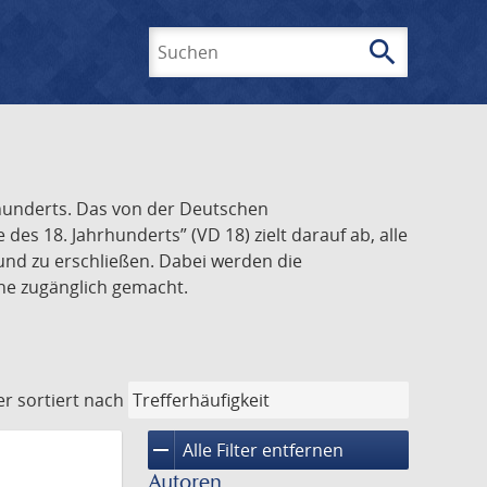
search
Suchen
rhunderts. Das von der Deutschen
s 18. Jahrhunderts” (VD 18) zielt darauf ab, alle
und zu erschließen. Dabei werden die
ine zugänglich gemacht.
er
sortiert nach
remove
Alle Filter entfernen
Autoren