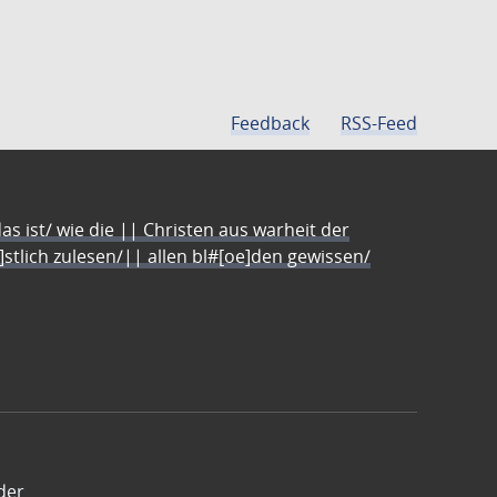
Feedback
RSS-Feed
s ist/ wie die || Christen aus warheit der
e]stlich zulesen/|| allen bl#[oe]den gewissen/
der