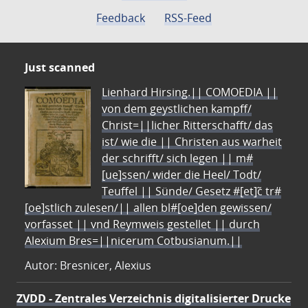
Feedback
RSS-Feed
Just scanned
Lienhard Hirsing.|| COMOEDIA ||
von dem geystlichen kampff/
Christ=||licher Ritterschafft/ das
ist/ wie die || Christen aus warheit
der schrifft/ sich legen || m#
[ue]ssen/ wider die Heel/ Todt/
Teuffel || Sünde/ Gesetz #[et]c̃ tr#
[oe]stlich zulesen/|| allen bl#[oe]den gewissen/
vorfasset || vnd Reymweis gestellet || durch
Alexium Bres=||nicerum Cotbusianum.||
Autor: Bresnicer, Alexius
ZVDD - Zentrales Verzeichnis digitalisierter Drucke