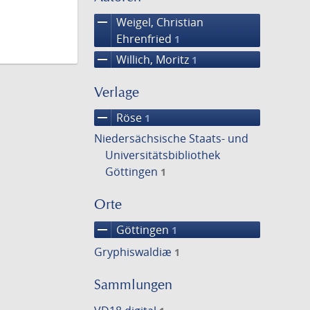
remove
Weigel, Christian
Ehrenfried
1
remove
Willich, Moritz
1
Verlage
remove
Röse
1
Niedersächsische Staats- und
Universitätsbibliothek
Göttingen
1
Orte
remove
Göttingen
1
Gryphiswaldiæ
1
Sammlungen