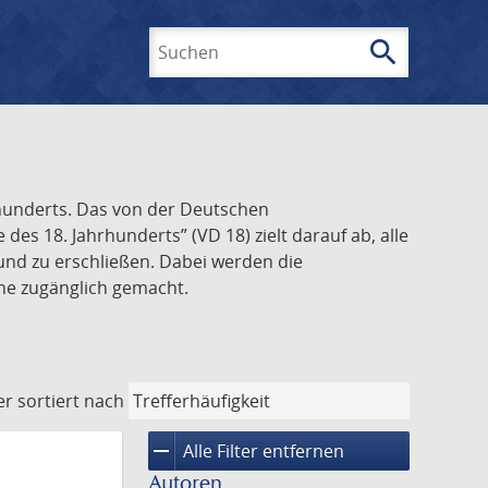
search
Suchen
rhunderts. Das von der Deutschen
s 18. Jahrhunderts” (VD 18) zielt darauf ab, alle
und zu erschließen. Dabei werden die
ine zugänglich gemacht.
er
sortiert nach
remove
Alle Filter entfernen
Autoren