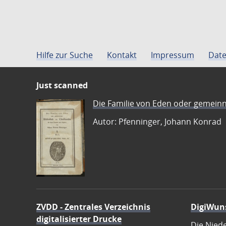
Hilfe zur Suche
Kontakt
Impressum
Date
Just scanned
Die Familie von Eden oder gemeinn
Autor: Pfenninger, Johann Konrad
ZVDD - Zentrales Verzeichnis
DigiWun
digitalisierter Drucke
Die Nied