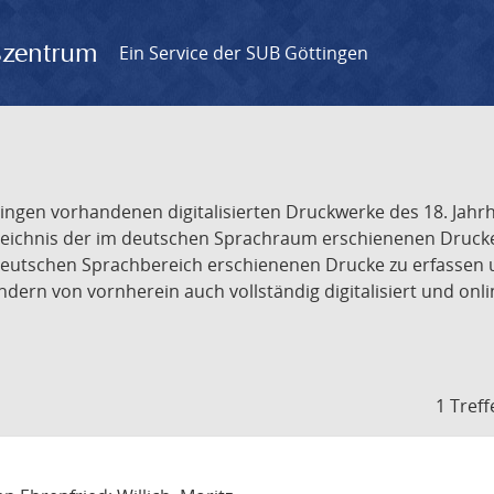
gszentrum
Ein Service der SUB Göttingen
tingen vorhandenen digitalisierten Druckwerke des 18. Jah
ichnis der im deutschen Sprachraum erschienenen Drucke de
deutschen Sprachbereich erschienenen Drucke zu erfassen 
dern von vornherein auch vollständig digitalisiert und onl
1 Treff