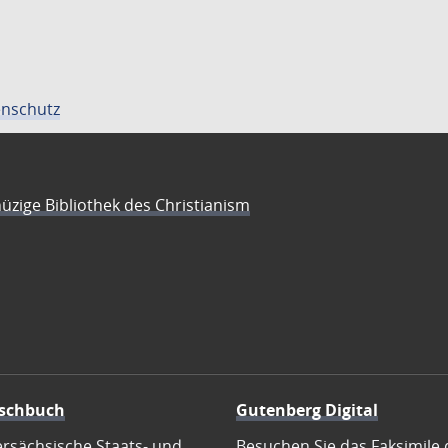
nschutz
üzige Bibliothek des Christianism
schbuch
Gutenberg Digital
ersächsische Staats- und
Besuchen Sie das Faksimile 