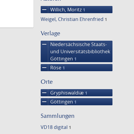
remove
Willich, Moritz
1
Weigel, Christian Ehrenfried
1
Verlage
remove
Niedersächsische Staats-
und Universitätsbibliothek
Göttingen
1
remove
Röse
1
Orte
remove
Gryphiswaldiæ
1
remove
Göttingen
1
Sammlungen
VD18 digital
1