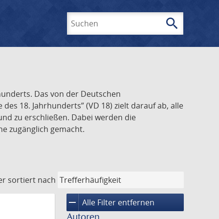
search
Suchen
rhunderts. Das von der Deutschen
s 18. Jahrhunderts” (VD 18) zielt darauf ab, alle
und zu erschließen. Dabei werden die
ine zugänglich gemacht.
er
sortiert nach
remove
Alle Filter entfernen
Autoren