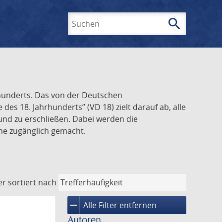
search
Suchen
rhunderts. Das von der Deutschen
s 18. Jahrhunderts” (VD 18) zielt darauf ab, alle
und zu erschließen. Dabei werden die
ine zugänglich gemacht.
er
sortiert nach
remove
Alle Filter entfernen
Autoren