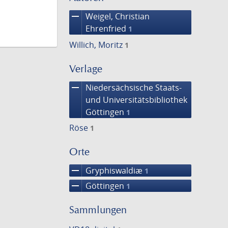
remove
Weigel, Christian
Ehrenfried
1
Willich, Moritz
1
Verlage
remove
Niedersächsische Staats-
und Universitätsbibliothek
Göttingen
1
Röse
1
Orte
remove
Gryphiswaldiæ
1
remove
Göttingen
1
Sammlungen