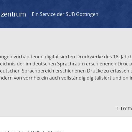
gszentrum
Ein Service der SUB Göttingen
tingen vorhandenen digitalisierten Druckwerke des 18. Jah
ichnis der im deutschen Sprachraum erschienenen Drucke de
deutschen Sprachbereich erschienenen Drucke zu erfassen 
dern von vornherein auch vollständig digitalisiert und onl
1 Treff