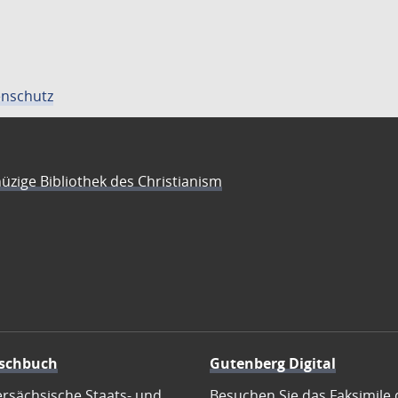
nschutz
üzige Bibliothek des Christianism
schbuch
Gutenberg Digital
ersächsische Staats- und
Besuchen Sie das Faksimile 