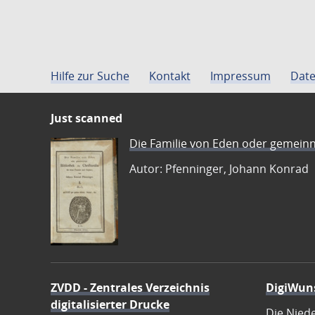
Hilfe zur Suche
Kontakt
Impressum
Date
Just scanned
Die Familie von Eden oder gemeinn
Autor: Pfenninger, Johann Konrad
ZVDD - Zentrales Verzeichnis
DigiWun
digitalisierter Drucke
Die Nied