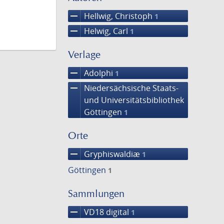
remove
Hellwig, Christoph
1
remove
Helwig, Carl
1
Verlage
remove
Adolphi
1
remove
Niedersächsische Staats-
und Universitätsbibliothek
Göttingen
1
Orte
remove
Gryphiswaldiæ
1
Göttingen
1
Sammlungen
remove
VD18 digital
1