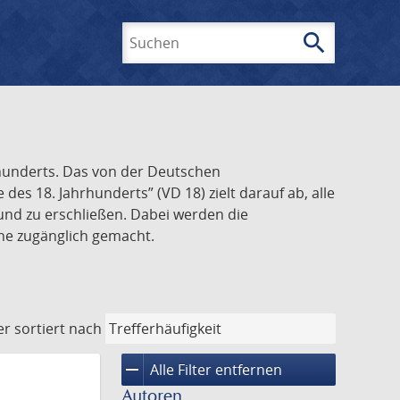
search
Suchen
rhunderts. Das von der Deutschen
s 18. Jahrhunderts” (VD 18) zielt darauf ab, alle
und zu erschließen. Dabei werden die
ine zugänglich gemacht.
er
sortiert nach
remove
Alle Filter entfernen
Autoren